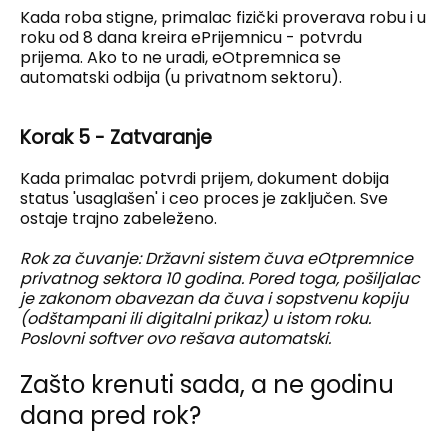
Kada roba stigne, primalac fizički proverava robu i u
roku od 8 dana kreira ePrijemnicu - potvrdu
prijema. Ako to ne uradi, eOtpremnica se
automatski odbija (u privatnom sektoru).
Korak 5 - Zatvaranje
Kada primalac potvrdi prijem, dokument dobija
status 'usaglašen' i ceo proces je zaključen. Sve
ostaje trajno zabeleženo.
Rok za čuvanje: Državni sistem čuva eOtpremnice
privatnog sektora 10 godina. Pored toga, pošiljalac
je zakonom obavezan da čuva i sopstvenu kopiju
(odštampani ili digitalni prikaz) u istom roku.
Poslovni softver ovo rešava automatski.
Zašto krenuti sada, a ne godinu
dana pred rok?