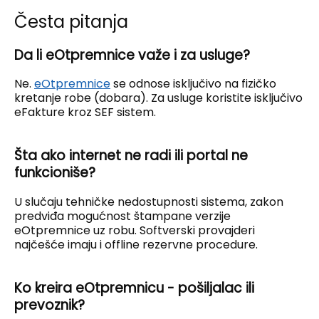
Česta pitanja
Da li eOtpremnice važe i za usluge?
Ne.
eOtpremnice
se odnose isključivo na fizičko
kretanje robe (dobara). Za usluge koristite isključivo
eFakture kroz SEF sistem.
Šta ako internet ne radi ili portal ne
funkcioniše?
U slučaju tehničke nedostupnosti sistema, zakon
predviđa mogućnost štampane verzije
eOtpremnice uz robu. Softverski provajderi
najčešće imaju i offline rezervne procedure.
Ko kreira eOtpremnicu - pošiljalac ili
prevoznik?