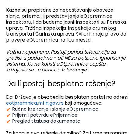
Kazne su propisane za nepoštovanje obaveze
slanja, prijema, ili predstavljanja eOtpremnice
inspektoru. I da budemo jasni: inspektori su Poreska
uprava, Tržišna inspekcija, Inspekcija drumskog
transporta i Carinska uprava. Svi oni imaju pravo da
provere eOtpremnicu na licu mesta.
Važna napomena: Postoji period tolerancije za
greške u podacima - ali NE za potpuno ignorisanje
sistema. Ko ne koristi eOtpremnice uopšte,
kažnjava se i u periodu tolerancije.
Da li postoji besplatno rešenje?
Da. Država je obezbedila besplatan portal na adresi
eotpremnica.mfin.gov.rs
koji omogućava:
Ručno kreiranje i slanje eOtpremnica
Prijem i potvrdu ePrijemnice
Pregled statusa dokumenata
Za koga je ovo rešenje dovoljno? Za firme sa manjim