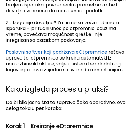
brojem isporuka, povremenim prometom robe i
dovoljno vremena da ručno unose podatke.
Za koga nije dovoljno? Za firme sa većim obimom
isporuka - jer ručni unos po otpremnici oduzima
vreme, povećava mogućnost greške i nije
integrisan sa ostatkom poslovanja.
Poslovni softver koji podržava eOtpremnice
rešava
upravo to: otpremnica se kreira automatski iz
narudžbine ili fakture, šalje u sistem bez dodatnog
logovanja i čuva zajedno sa svom dokumentacijom.
Kako izgleda proces u praksi?
Da bi bilo jasno šta te zapravo čeka operativno, evo
celog toka u pet koraka:
Korak 1 - Kreiranje eOtpremnice