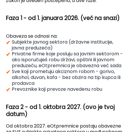
Zakon je uveden postepeno, u dve faze:
Faza 1 - od 1. januara 2026. (već na snazi)
Obaveza se odnosi na:
Subjekte javnog sektora (državne institucije,
javna preduzeća)
Privatne firme koje posluju sa javnim sektorom -
ako isporučuješ robu državi, opštini ili javnom
preduzeću, eOtpremnica je obavezna već sada
Sve koji prometuju akciznom robom - gorivo,
alkohol, duvan, kafa - bez obzira na tip kupca ili
prodavca
Prevoznike koji prevoze navedenu robu
Faza 2 - od 1. oktobra 2027. (ovo je tvoj
datum)
Od oktobra 2027. eOtpremnice postaju obavezne
za SVE subjekte privatnog sektora u međusobnom