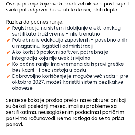
Ovo je pitanje koje svaki preduzetnik sebi postavlja. I
svaki put odgovor bude isti: ko kasni, plati duplo.
Razlozi da počneš ranije:
Registracija na sistem i dobijanje elektronskog
sertifikata traži vreme - nije trenutno
Potrebna je edukacija zaposlenih - posebno onih
u magacinu, logistici i administraciji
Ako koristiš poslovni softver, potrebna je
integracija koja nije uvek trivijalna
Ko počne ranije, ima vremena da ispravi greške
bez kazni - i bez zastoja u poslu
Dobrovoljno korišćenje je moguće već sada - pre
oktobra 2027. možeš koristiti sistem bez ikakve
obaveze
Setite se kako je prošao prelaz na eFakture: oni koji
su čekali poslednji mesec, imali su probleme sa
sertifikatima, neusaglašenim podacima i paničnim
pozivima računovođi. Nema razloga da se ta priča
ponovi.