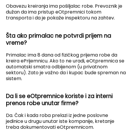
Obavezu kreiranja ima pošiljalac robe. Prevoznik je
dužan da ima pristup eOtpremnici tokom
transporta i da je pokaže inspektoru na zahtev.
Šta ako primalac ne potvrdi prijem na
vreme?
Primalac ima 8 dana od fizičkog prijema robe da
kreira ePrijemnicu. Ako to ne uradi, eOtpremnica se
automatski smatra odbijenom (u privatnom
sektoru). Zato je važno da i kupac bude spreman na
sistem.
Da li se eOtpremnice koriste i za interni
prenos robe unutar firme?
Da. Čak i kada roba prelazi iz jedne poslovne
jedinice u drugu unutar iste kompanije, kretanje
treba dokumentovati eOtpremnicom.