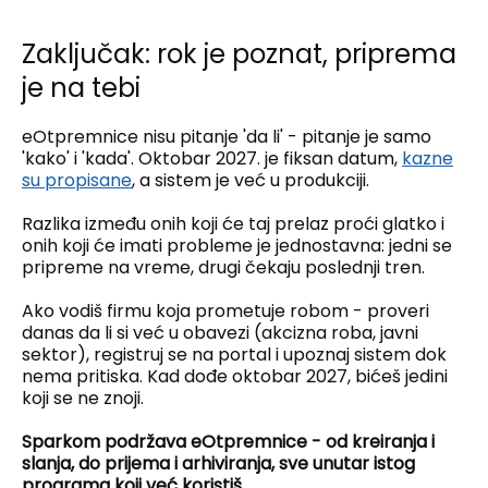
Zaključak: rok je poznat, priprema
je na tebi
eOtpremnice nisu pitanje 'da li' - pitanje je samo
'kako' i 'kada'. Oktobar 2027. je fiksan datum,
kazne
su propisane
, a sistem je već u produkciji.
Razlika između onih koji će taj prelaz proći glatko i
onih koji će imati probleme je jednostavna: jedni se
pripreme na vreme, drugi čekaju poslednji tren.
Ako vodiš firmu koja prometuje robom - proveri
danas da li si već u obavezi (akcizna roba, javni
sektor), registruj se na portal i upoznaj sistem dok
nema pritiska. Kad dođe oktobar 2027, bićeš jedini
koji se ne znoji.
Sparkom podržava eOtpremnice - od kreiranja i
slanja, do prijema i arhiviranja, sve unutar istog
programa koji već koristiš.