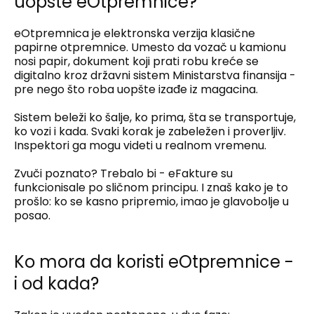
uopšte eOtpremnice?
eOtpremnica je elektronska verzija klasične
papirne otpremnice. Umesto da vozač u kamionu
nosi papir, dokument koji prati robu kreće se
digitalno kroz državni sistem Ministarstva finansija -
pre nego što roba uopšte izađe iz magacina.
Sistem beleži ko šalje, ko prima, šta se transportuje,
ko vozi i kada. Svaki korak je zabeležen i proverljiv.
Inspektori ga mogu videti u realnom vremenu.
Zvuči poznato? Trebalo bi - eFakture su
funkcionisale po sličnom principu. I znaš kako je to
prošlo: ko se kasno pripremio, imao je glavobolje u
posao.
Ko mora da koristi eOtpremnice -
i od kada?