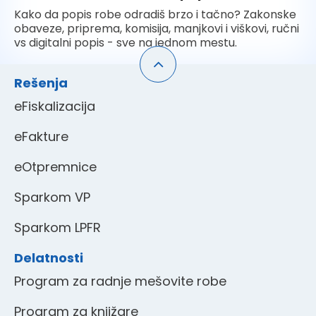
Kako da popis robe odradiš brzo i tačno? Zakonske
obaveze, priprema, komisija, manjkovi i viškovi, ručni
vs digitalni popis - sve na jednom mestu.
Rešenja
eFiskalizacija
eFakture
eOtpremnice
Sparkom VP
Sparkom LPFR
Delatnosti
Program za radnje mešovite robe
Program za knjižare