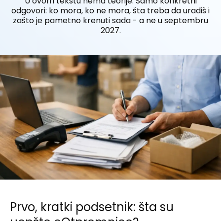
U ovom tekstu nema teorije. Samo konkretni
odgovori: ko mora, ko ne mora, šta treba da uradiš i
zašto je pametno krenuti sada - a ne u septembru
2027.
Prvo, kratki podsetnik: šta su