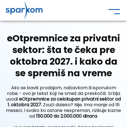
eOtpremnice za privatni
sektor: šta te čeka pre
oktobra 2027. i kako da
se spremiš na vreme
Ako se baviš prodajom, nabavkom ili isporukom
robe - ovo je tekst koji ne smeš da preskočiš. Srbija
uvodi
eOtpremnice za celokupan privatni sektor od
1. oktobra 2027.
Zvuči daleko? Nije. Ima manje od 16
meseci. I svako ko ostane nespreman, rizikuje kazne
od
150.000 do 2.000.000 dinara
.