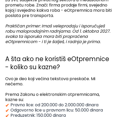
prometu robe. Znači: firma prodaje firmi, svejedno
kojoj i svejedno kakva roba - eOtpremnica mora biti
poslata pre transporta.
Praktičan primer: Imaš veleprodaju i isporučuješ
robu maloprodajnim radnjama. Od 1. oktobra 2027.
svaka ta isporuka mora biti propraćena
eOtpremnicom - i ti je šalješ, i radnja je prima.
A šta ako ne koristiš eOtpremnice
- koliko su kazne?
Ovo je deo koji većina tekstova preskače. Mi
nećemo.
Prema Zakonu o elektronskim otpremnicama,
kazne su:
Pravno lice: od 200.000 do 2.000.000 dinara
Odgovorno lice u pravnom licu: 50.000 dinara
Preduzetnik: 150.000 dinara