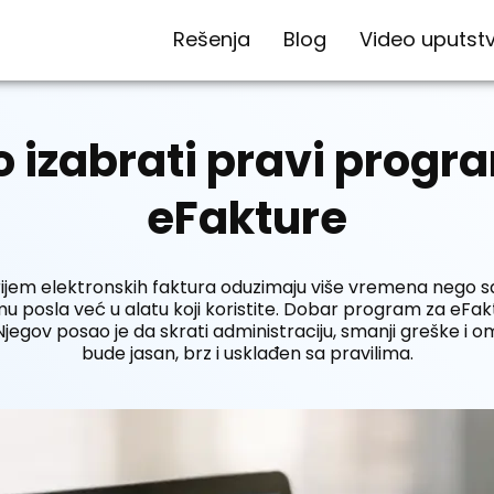
Rešenja
Blog
Video uputst
 izabrati pravi progr
eFakture
rijem elektronskih faktura oduzimaju više vremena nego
mu posla već u alatu koji koristite. Dobar program za eFak
jegov posao je da skrati administraciju, smanji greške i 
bude jasan, brz i usklađen sa pravilima.