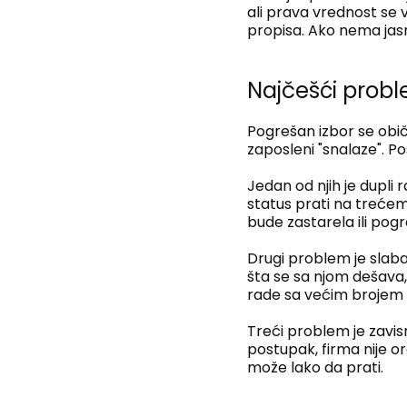
ali prava vrednost se v
propisa. Ako nema jasn
Najčešći probl
Pogrešan izbor se obič
zaposleni "snalaze". P
Jedan od njih je dupl
status prati na treće
bude zastarela ili pog
Drugi problem je slaba
šta se sa njom dešava,
rade sa većim brojem
Treći problem je zavi
postupak, firma nije or
može lako da prati.