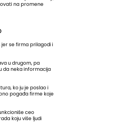
eagovati na promene
o
er se firma prilagodi i
ava u drugom, pa
 da neka informacija
ra, ko ju je poslao i
ebno pogađa firme koje
unkcioniše ceo
da koju više ljudi