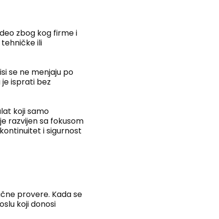
 deo zbog kog firme i
tehničke ili
isi se ne menjaju po
e isprati bez
alat koji samo
je razvijen sa fokusom
ontinuitet i sigurnost
učne provere. Kada se
oslu koji donosi