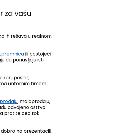
r za vašu
ako ih rešava u realnom
tpremnica
ili postojeći
u da ponavljaju isti
eiran, poslat,
ima i internim timom
eprodaju
, maloprodaju,
udu odvojeno ostrvo.
a pratite ceo tok
 dobro na prezentaciji,