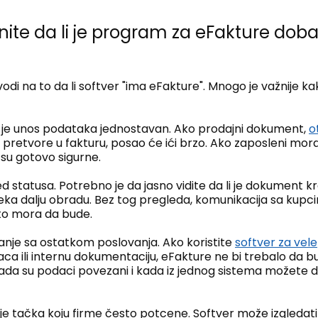
ite da li je program za eFakture doba
vodi na to da li softver "ima eFakture". Mnogo je važnije k
o je unos podataka jednostavan. Ako prodajni dokument,
o
pretvore u fakturu, posao će ići brzo. Ako zaposleni moraj
 su gotovo sigurne.
 statusa. Potrebno je da jasno vidite da li je dokument kr
 čeka dalju obradu. Bez tog pregleda, komunikacija sa kupc
što mora da bude.
anje sa ostatkom poslovanja. Ako koristite
softver za vel
aca ili internu dokumentaciju, eFakture ne bi trebalo da b
kada su podaci povezani i kada iz jednog sistema možete d
o je tačka koju firme često potcene. Softver može izgledati