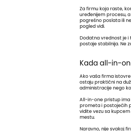
Za firmu koja raste, ko
uređenijem procesu, a 
pogrešno poslata ili n
pogled vidi.
Dodatna vrednost je i 
postaje stabilnija. Ne 
Kada all-in-on
Ako vaša firma istovre
ostaju praktični na duži
administracije nego kor
All-in-one pristup ima
prometa i postojećih 
vidite vezu sa kupcem
mestu.
Naravno, nije svakoj fi