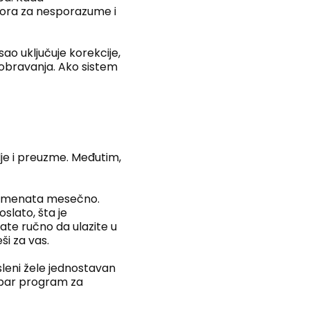
stora za nesporazume i
ao uključuje korekcije,
dobravanja. Ako sistem
lje i preuzme. Međutim,
okumenata mesečno.
slato, šta je
ate ručno da ulazite u
ši za vas.
sleni žele jednostavan
obar program za