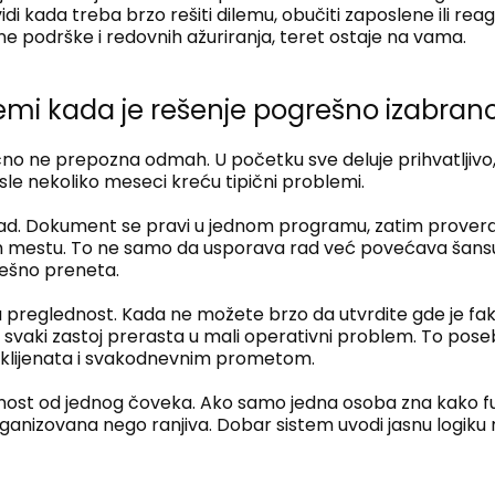
idi kada treba brzo rešiti dilemu, obučiti zaposlene ili r
e podrške i redovnih ažuriranja, teret ostaje na vama.
emi kada je rešenje pogrešno izabran
no ne prepozna odmah. U početku sve deluje prihvatljivo, j
osle nekoliko meseci kreću tipični problemi.
i rad. Dokument se pravi u jednom programu, zatim prover
m mestu. To ne samo da usporava rad već povećava šansu
rešno preneta.
 preglednost. Kada ne možete brzo da utvrdite gde je faktu
 svaki zastoj prerasta u mali operativni problem. To pos
 klijenata i svakodnevnim prometom.
snost od jednog čoveka. Ako samo jedna osoba zna kako f
ganizovana nego ranjiva. Dobar sistem uvodi jasnu logiku ra