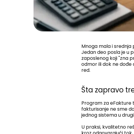
Mnoga mala i srednja p
Jedan deo posla je u po
zaposlenog koji "zna p
odmor ili dok ne dođe 
red.
Šta zapravo tr
Program za eFakture 
fakturisanje ne sme da 
jednog sistema u drugi
U praksi, kvalitetno 
kroz odgovarajući tok,