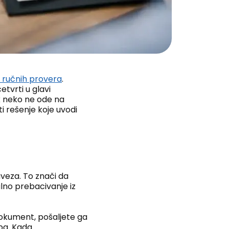
i ručnih provera
.
etvrti u glavi
k neko ne ode na
i rešenje koje uvodi
eza. To znači da
alno prebacivanje iz
dokument, pošaljete ga
eba. Kada