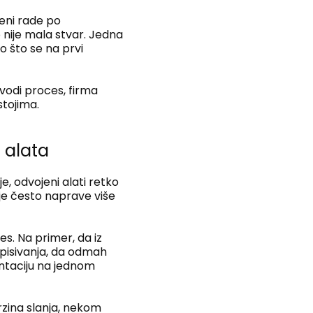
leni rade po
 nije mala stvar. Jedna
 što se na prvi
 vodi proces, firma
stojima.
 alata
e, odvojeni alati retko
nije često naprave više
s. Na primer, da iz
pisivanja, da odmah
ntaciju na jednom
brzina slanja, nekom