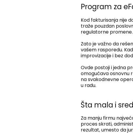
Program za eFa
Kod fakturisanja nije 
traže pouzdan poslovni 
regulatorne promene.
Zato je važno da rešenj
vašem rasporedu. Kad
improvizacije i bez do
Ovde postoji i jedna pra
omogućava osnovnu raz
na svakodnevne operacij
u radu.
Šta mala i sre
Za manju firmu najveća
proces skrati, administ
rezultat, umesto da ju