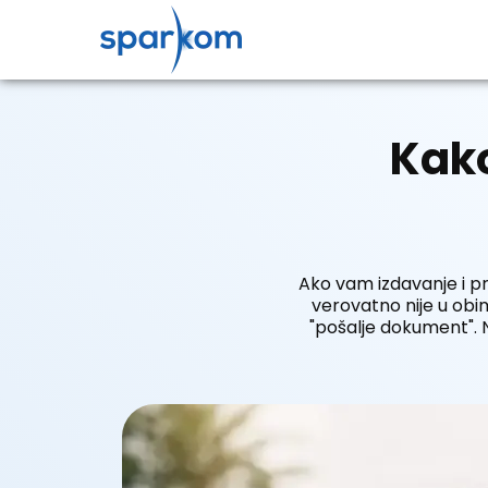
Kako
Ako vam izdavanje i p
verovatno nije u obi
"pošalje dokument". N