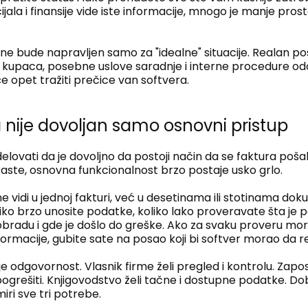
ijala i finansije vide iste informacije, mnogo je manje pro
ne bude napravljen samo za "idealne" situacije. Realan pos
ve kupaca, posebne uslove saradnje i interne procedure o
će opet tražiti prečice van softvera.
nije dovoljan samo osnovni pristup
elovati da je dovoljno da postoji način da se faktura poša
aste, osnovna funkcionalnost brzo postaje usko grlo.
 vidi u jednoj fakturi, već u desetinama ili stotinama d
iko brzo unosite podatke, koliko lako proveravate šta je po
bradu i gde je došlo do greške. Ako za svaku proveru mor
nformacije, gubite sate na posao koji bi softver morao da re
je odgovornost. Vlasnik firme želi pregled i kontrolu. Zapo
ogrešiti. Knjigovodstvo želi tačne i dostupne podatke. D
ri sve tri potrebe.