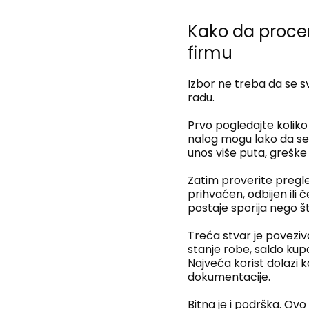
Kako da procen
firmu
Izbor ne treba da se s
radu.
Prvo pogledajte kolik
nalog mogu lako da se 
unos više puta, greške
Zatim proverite pregled
prihvaćen, odbijen ili
postaje sporija nego 
Treća stvar je poveziv
stanje robe, saldo kup
Najveća korist dolazi 
dokumentacije.
Bitna je i podrška. Ov