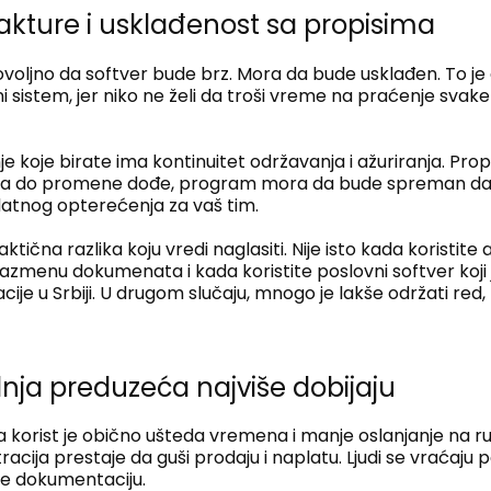
kture i usklađenost sa propisima
dovoljno da softver bude brz. Mora da bude usklađen. To je
sistem, jer niko ne želi da troši vreme na praćenje svake 
e koje birate ima kontinuitet održavanja i ažuriranja. Prop
a do promene dođe, program mora da bude spreman da j
datnog opterećenja za vaš tim.
ktična razlika koju vredi naglasiti. Nije isto kada koristite 
menu dokumenata i kada koristite poslovni softver koji 
e u Srbiji. U drugom slučaju, mnogo je lakše održati red, k
dnja preduzeća najviše dobijaju
 korist je obično ušteda vremena i manje oslanjanje na r
racija prestaje da guši prodaju i naplatu. Ljudi se vraćaju p
re dokumentaciju.