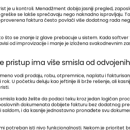
rist je u kontroli. Menadžment dobija jasniji pregled, zapos
greške se lakše sprečavaju nego naknadno ispravljaju. To
eproverena faktura često povlači više dodatnog rada nego
to što se znanje iz glave prebacuje u sistem. Kada softver
zavisi od improvizacije i manje je izložena svakodnevnim za
e pristup ima više smisla od odvojenih
meno vodi prodaju, robu, otpremnice, naplatu i fakturisanj
 rok. U početku deluju kao jeftinije ili brže rešenje, ali kas
isti.
 smisla kada želite da podaci teku kroz jedan logičan proce
poslovnih dokumenata dobijete fakturu bez dodatnog pre
 i saldom, i da kasnije jednostavno pronađete svu dokume
rmi potreban isti nivo funkcionalnosti. Nekom je prioritet 