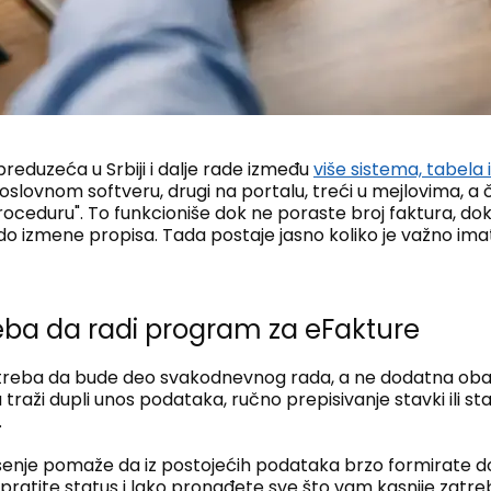
reduzeća u Srbiji i dalje rade između
više sistema, tabela 
slovnom softveru, drugi na portalu, treći u mejlovima, a č
roceduru". To funkcioniše dok ne poraste broj faktura, do
do izmene propisa. Tada postaje jasno koliko je važno imat
eba da radi program za eFakture
treba da bude deo svakodnevnog rada, a ne dodatna obav
traži dupli unos podataka, ručno prepisivanje stavki ili st
.
rešenje pomaže da iz postojećih podataka brzo formirate 
 pratite status i lako pronađete sve što vam kasnije zatr