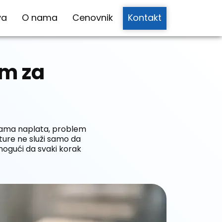
va
O nama
Cenovnik
Kontakt
am za
 sama naplata, problem
ture ne služi samo da
omogući da svaki korak