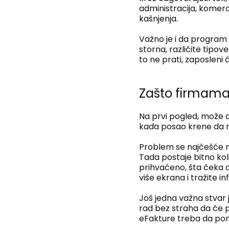
administracija, komerc
kašnjenja.
Važno je i da program 
storna, različite tipo
to ne prati, zaposleni 
Zašto firmama 
Na prvi pogled, može d
kada posao krene da r
Problem se najčešće ne
Tada postaje bitno kol
prihvaćeno, šta čeka o
više ekrana i tražite i
Još jedna važna stvar 
rad bez straha da će p
eFakture treba da pomi