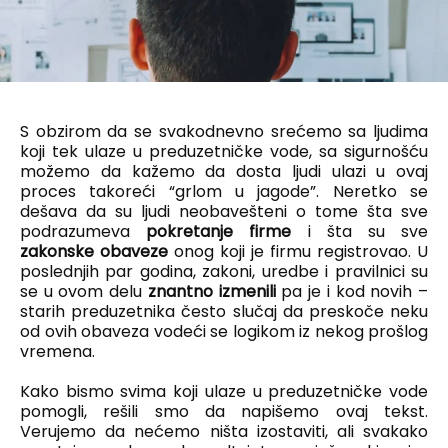
S obzirom da se svakodnevno srećemo sa ljudima
koji tek ulaze u preduzetničke vode, sa sigurnošću
možemo da kažemo da dosta ljudi ulazi u ovaj
proces takoreći “grlom u jagode”. Neretko se
dešava da su ljudi neobavešteni o tome šta sve
podrazumeva
pokretanje firme
i šta su sve
zakonske obaveze
onog koji je firmu registrovao. U
poslednjih par godina, zakoni, uredbe i pravilnici su
se u ovom delu
znantno izmenili
pa je i kod novih –
starih preduzetnika često slučaj da preskoče neku
od ovih obaveza vodeći se logikom iz nekog prošlog
vremena.
Kako bismo svima koji ulaze u preduzetničke vode
pomogli, rešili smo da napišemo ovaj tekst.
Verujemo da nećemo ništa izostaviti, ali svakako