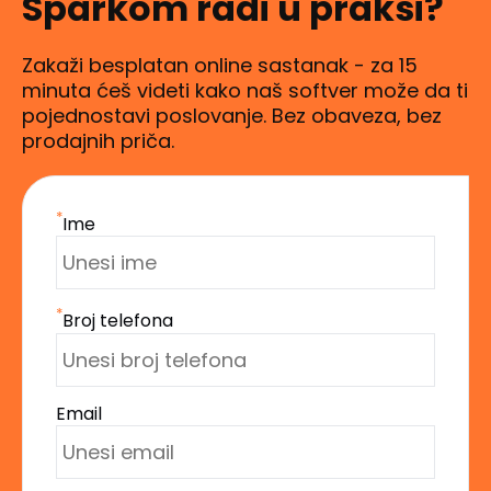
Sparkom radi u praksi?
Zakaži besplatan online sastanak - za 15
minuta ćeš videti kako naš softver može da ti
pojednostavi poslovanje. Bez obaveza, bez
prodajnih priča.
*
Ime
*
Broj telefona
Email