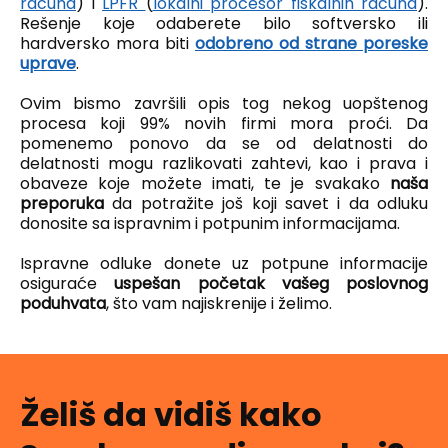
računa
) i
LPFR
(
lokalni procesor fiskalnih računa
).
Rešenje koje odaberete bilo softversko ili
hardversko mora biti
odobreno od strane poreske
uprave
.
Ovim bismo završili opis tog nekog uopštenog
procesa koji 99% novih firmi mora proći. Da
pomenemo ponovo da se od delatnosti do
delatnosti mogu razlikovati zahtevi, kao i prava i
obaveze koje možete imati, te je svakako
naša
preporuka
da potražite još koji savet i da odluku
donosite sa ispravnim i potpunim informacijama.
Ispravne odluke donete uz potpune informacije
osiguraće
uspešan početak vašeg poslovnog
poduhvata
, što vam najiskrenije i želimo.
Želiš da vidiš kako