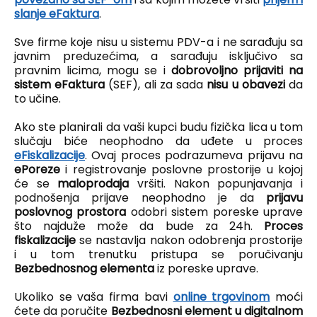
slanje eFaktura
.
Sve firme koje nisu u sistemu PDV-a i ne sarađuju sa
javnim preduzećima, a sarađuju isključivo sa
pravnim licima, mogu se i
dobrovoljno prijaviti na
sistem eFaktura
(SEF), ali za sada
nisu u obavezi
da
to učine.
Ako ste planirali da vaši kupci budu fizička lica u tom
slučaju biće neophodno da uđete u proces
eFiskalizacije
. Ovaj proces podrazumeva prijavu na
ePoreze
i registrovanje poslovne prostorije u kojoj
će se
maloprodaja
vršiti. Nakon popunjavanja i
podnošenja prijave neophodno je da
prijavu
poslovnog prostora
odobri sistem poreske uprave
što najduže može da bude za 24h.
Proces
fiskalizacije
se nastavlja nakon odobrenja prostorije
i u tom trenutku pristupa se poručivanju
Bezbednosnog elementa
iz poreske uprave.
Ukoliko se vaša firma bavi
online trgovinom
moći
ćete da poručite
Bezbednosni element u digitalnom