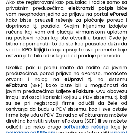
Ako ste registrovani kao paušalac i radite samo sa
privatnim preduzećima,
elektronski potpis
biće
vam neophodan jedino za prijavu na portal
ePorezi
kako biste preuzeli rešenje za plaćanje poreza i
doprinosa tj. paušala. Svojim klijentima izdajete
račune koji vam oni plaćaju virmanskom uplatom
na poslovni račun koji ste otvorili u banci. Ovde je
bitno napomenuti i to da ste kao paušalac dužni da
vodite
KPO knjigu
u koju upisujete sve promete koje
ostvarujete bilo od usluga ili od prodaje proizvoda.
Ukoliko pak u planu imate da radite sa javnim
preduzećima, pored prijave na ePoreze, moraćete
otvoriti i nalog na
eUpravi
tj. na sistemu
eFaktura
(SEF) kako biste bili u mogućnosti da
javnim preduzećima šaljete
eFakture
. Ovu obavezu
imaju i svi ostali korisnici koji su u PDV sistemu, tj. koji
su se pri registraciji firme odlučili da žele od
osnivanja da budu u PDV sistemu, kao i sve ostale
firme koje uđu u PDV. Za rad sa eFakturama možete
direktno koristiti sistem eFaktura (SEF) ili se možete
odlučiti za neko drugo
softversko rešenje
koje je
povezano sa SEF-om
i sa kojim možete vršiti
prijem i