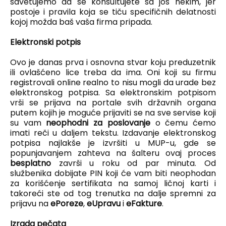
savetujemo da se konsultujete sa još nekim, jer
postoje i pravila koja se tiču specifičnih delatnosti
kojoj možda baš vaša firma pripada.
Elektronski potpis
Ovo je danas prva i osnovna stvar koju preduzetnik
ili ovlašćeno lice treba da ima. Oni koji su firmu
registrovali online realno to nisu mogli da urade bez
elektronskog potpisa. Sa elektronskim potpisom
vrši se prijava na portale svih državnih organa
putem kojih je moguće prijaviti se na sve servise koji
su vam
neophodni za poslovanje
o čemu ćemo
imati reči u daljem tekstu. Izdavanje elektronskog
potpisa najlakše je izvršiti u MUP-u, gde se
popunjavanjem zahteva na šalteru ovaj proces
besplatno
završi u roku od par minuta. Od
službenika dobijate PIN koji će vam biti neophodan
za korišćenje sertifikata na samoj ličnoj karti i
takoreći ste od tog trenutka na dalje spremni za
prijavu na
ePoreze
,
eUpravu
i
eFakture
.
Izrada pečata