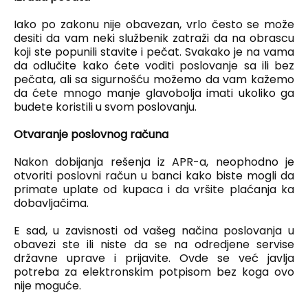
Iako po zakonu nije obavezan, vrlo često se može
desiti da vam neki službenik zatraži da na obrascu
koji ste popunili stavite i pečat. Svakako je na vama
da odlučite kako ćete voditi poslovanje sa ili bez
pečata, ali sa sigurnošću možemo da vam kažemo
da ćete mnogo manje glavobolja imati ukoliko ga
budete koristili u svom poslovanju.
Otvaranje poslovnog računa
Nakon dobijanja rešenja iz APR-a, neophodno je
otvoriti poslovni račun u banci kako biste mogli da
primate uplate od kupaca i da vršite plaćanja ka
dobavljačima.
E sad, u zavisnosti od vašeg načina poslovanja u
obavezi ste ili niste da se na odredjene servise
državne uprave i prijavite. Ovde se već javlja
potreba za elektronskim potpisom bez koga ovo
nije moguće.