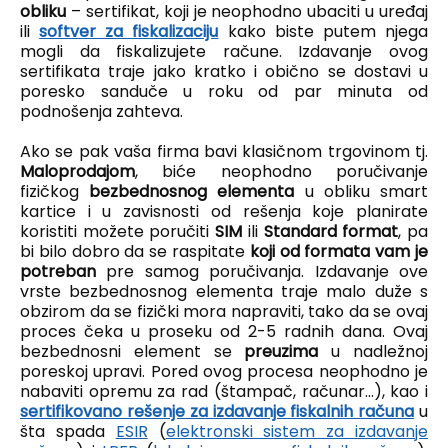
obliku
– sertifikat, koji je neophodno ubaciti u uređaj
ili
softver za fiskalizaciju
kako biste putem njega
mogli da fiskalizujete račune. Izdavanje ovog
sertifikata traje jako kratko i obično se dostavi u
poresko sanduče u roku od par minuta od
podnošenja zahteva.
Ako se pak vaša firma bavi klasičnom trgovinom tj.
Maloprodajom
, biće neophodno poručivanje
fizičkog
bezbednosnog elementa
u obliku smart
kartice i u zavisnosti od rešenja koje planirate
koristiti možete poručiti
SIM
ili
Standard format
, pa
bi bilo dobro da se raspitate
koji od formata vam je
potreban
pre samog poručivanja. Izdavanje ove
vrste bezbednosnog elementa traje malo duže s
obzirom da se fizički mora napraviti, tako da se ovaj
proces čeka u proseku od 2-5 radnih dana. Ovaj
bezbednosni element se
preuzima
u nadležnoj
poreskoj upravi. Pored ovog procesa neophodno je
nabaviti opremu za rad (štampač, računar...), kao i
sertifikovano rešenje za izdavanje fiskalnih računa
u
šta spada
ESIR
(
elektronski sistem za izdavanje